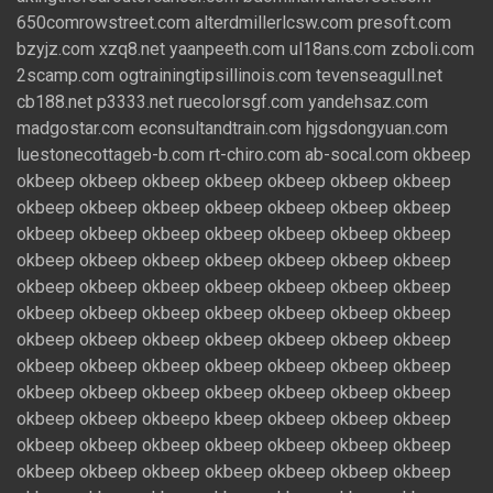
650comrowstreet.com
alterdmillerlcsw.com
presoft.com
bzyjz.com
xzq8.net
yaanpeeth.com
ul18ans.com
zcboli.com
2scamp.com
ogtrainingtipsillinois.com
tevenseagull.net
cb188.net
p3333.net
ruecolorsgf.com
yandehsaz.com
madgostar.com
econsultandtrain.com
hjgsdongyuan.com
luestonecottageb-b.com
rt-chiro.com
ab-socal.com
okbeep
okbeep
okbeep
okbeep
okbeep
okbeep
o
kbeep
okbeep
okbeep
okbeep
okbeep
okbeep
okbeep
okbeep
okbeep
okbeep
okbeep
okbeep
okbeep
okbeep
okbeep
okbeep
okbeep
okbeep
okbeep
okbeep
okbeep
okbeep
okbeep
okbeep
okbeep
okbeep
okbeep
okbeep
okbeep
okbeep
okbeep
okbeep
okbeep
okbeep
okbeep
okbeep
okbeep
okbeep
okbeep
okbeep
okbeep
okbeep
okbeep
okbeep
okbeep
okbeep
okbeep
okbeep
okbeep
okbeep
okbeep
okbeep
okbeep
okbeep
okbeep
okbeep
okbeep
okbeep
okbeep
okbeep
okbeep
o
kbeep
okbeep
okbeep
okbeep
okbeep
okbeep
okbeep
okbeep
okbeep
okbeep
okbeep
okbeep
okbeep
okbeep
okbeep
okbeep
okbeep
okbeep