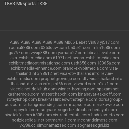
TK88
Mksports
TK88
Au88
Au88
Au88
Au88
Au88
Mb66
Debet
Vin88
yj517.com
rouniu8888.com
0353qcw.com
ba0531.com
mlm1688.com
gu767.com
zyvip888.com
yamato22.com
bbrv-elevate.com
aka-exhibitmedia.com
61971.net
senna-exhibitmedia.com
exhibitmediaoptimisationsg.com
usdt658.com
18365a.com
exhibitmedia-enhance.com
brand-exhibitmedia.com
visa-
thailand.info
98612.net
visa-dtv-thailand.info
revue-
exhibitmedia.com
prophetgrowsgp.com
dtv-visa-thailand.info
thailand-dtv-visa.info
jzht66.com
vkvhod.com
n1ex1.com
videola.net
dojkihub.com
winner-hosting.com
spaxam.net
kashtemoje.com
misterchapchi.com
binahayat-takeoff.com
roteylshop.com
breakfastinbedwithstephie.com
dorsagroup-
ads.com
farhangranandegi.com
mrtopsole.com
arakoweb.com
topcyclet.com
sognare-sogni.biz
drbaharehedayat.com
sinotekfa.com
ir808.com
vis-real-estate.com
hadukameto.com
notiziesolidali.net
betmartini1.com
incontridelmese.com
yky88.cc
simonamazzeo.com
sognaresogni.biz