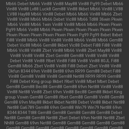
Mb66
Debet
Mb66
Vin88
Vin88
May88
Vin88
Pg99
Debet
Mb66
Vin88
Vin88
Lv88
Luck8
Gem88
Vin88
8kbet
Mb66
Vin88
LV88
LV88
Hay88
Mb66
Vin88
Debet
Mb66
Mb66
Vin88
Mb66
Zbet
Vin88
Vin88
Mb66
Mb66
Debet
Vic88
Mb66
Td88
36win
Pkwin
Mb66
Vin88
Mb66
1win
Vin88
Vin88
Mb66
Mb66
Pkwin
Pkwin
Pg99
Mb66
Vin88
Mb66
Pkwin
Pkwin
Pkwin
Pkwin
Pkwin
Pkwin
Pkwin
Pkwin
Pkwin
Pkwin
Pkwin
Pkwin
Pg99
Pg99
8xbet
8xbet
Fi88
Vin88
Mb66
Vin88
Vin88
Vin88
Mb66
Vin88
Mb66
Gem88
Debet
Vic88
Mb66
Gem88
8kbet
Vic88
Debet
Fi88
Fi88
Vin88
Mb66
Vic88
Vin88
Zbet
Vin88
Mb66
Vin88
Zbet
May88
Vin88
Vin88
Vin88
Vin88
Zbet
Gem88
Gem88
Vin88
Vin88
Vin88
Debet
Vin88
Vin88
I9bet
Vin88
Fi88
Vin88
Vin88
80JL
Fi88
Gem88
Mb66
Zbet
Vin88
Vin88
Fi88
Debet
Zbet
Vin88
Vin88
Okfun
8344
69vn
Vin88
Bet88
69vn
RR99
Gem88
Debet
Fi88
Vin88
Gem88
Vin88
Vin88
Gem88
Net88
RR99
RR99
Gem88
Fi88
Debet
King group
8kbet
I9bet
Vin88
Mbet
Mbet
Debet
Gem88
Gem88
Bec88
Gem88
Gem88
69vn
Net88
Vin88
Vin88
Vin88
Net88
Vin88
Zbet
69vn
Vin88
Bec88
Gem88
8kbet
King
group
Vswin
Gem88
Gem88
i9bet
Gem88
Gem88
Vin88
Gem88
Gem88
69vn
May88
8kbet
8kbet
Net88
Debet
Vin88
8kbet
Net88
Net88
Ga6789
Gem88
69vn
Gem88
Win79
Win79
Net88
69vn
8344
8344
Tt88
Gem88
Gem88
Gem88
Gem88
Gem88
Debet
Net88
Gem88
Gem88
Net88
Zbet
Debet
69vn
Net88
Net88
Zbet
Nh88
Gem88
69vn
Net88
Gem88
Gem88
Gem88
Gem88
Gem88
Gem88
Gem88
Gem88
Gem88
Gem88
Gem88
Gem88
Gem88