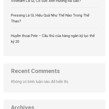
Vovinam Là Gì, Có Sức Ảnh Hưởng Ra Sao?
Pressing Là Gì, Hiệu Quả Như Thế Nào Trong Thể
Thao?
Huyền thoại Pele – Cầu thủ của hàng ngàn kỷ lục thế
kỷ 20
Recent Comments
Không có bình luận nào để hiển thị.
Archives