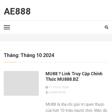
Bỏ
qua
AE888
và
tới
nội
dung
(ấn
Enter)
Tháng:
Tháng 10 2024
MU88 ?️ Link Truy Cập Chính
Thức MU888.BZ
11 TH10 2024
QUANTRI02
MU88 là địa chỉ giải trí quen thuộc
của hơn 10 triệu người chơi. Mặc dù