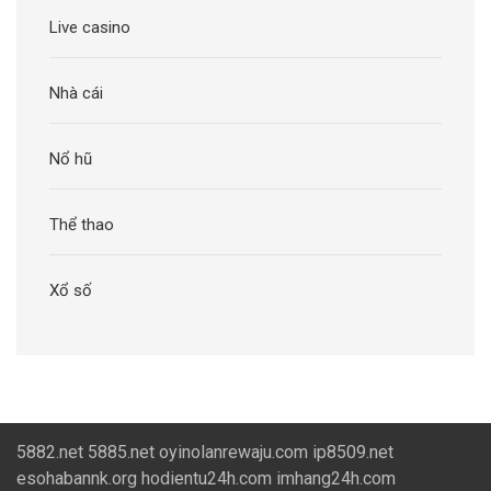
Live casino
Nhà cái
Nổ hũ
Thể thao
Xổ số
5882.net
5885.net
oyinolanrewaju.com
ip8509.net
esohabannk.org
hodientu24h.com
imhang24h.com