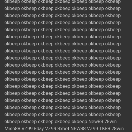
okbeep
okbeep
okbeep
okbeep
okbeep
okbeep
okbeep
okbeep
okbeep
okbeep
okbeep
okbeep
okbeep
okbeep
okbeep
okbeep
okbeep
okbeep
okbeep
okbeep
okbeep
okbeep
okbeep
okbeep
okbeep
okbeep
okbeep
okbeep
okbeep
okbeep
okbeep
okbeep
okbeep
okbeep
okbeep
okbeep
okbeep
okbeep
okbeep
okbeep
okbeep
okbeep
okbeep
okbeep
okbeep
okbeep
okbeep
okbeep
okbeep
okbeep
okbeep
okbeep
okbeep
okbeep
okbeep
okbeep
okbeep
okbeep
okbeep
okbeep
okbeep
okbeep
okbeep
okbeep
okbeep
okbeep
okbeep
okbeep
okbeep
okbeep
okbeep
okbeep
okbeep
okbeep
okbeep
okbeep
okbeep
okbeep
okbeep
okbeep
okbeep
okbeep
okbeep
okbeep
okbeep
okbeep
okbeep
okbeep
okbeep
okbeep
okbeep
okbeep
okbeep
okbeep
okbeep
okbeep
okbeep
okbeep
okbeep
okbeep
okbeep
okbeep
okbeep
okbeep
okbeep
okbeep
okbeep
okbeep
okbeep
okbeep
okbeep
okbeep
okbeep
okbeep
okbeep
okbeep
okbeep
okbeep
okbeep
okbeep
okbeep
okbeep
okbeep
okbeep
New88
78win
Miso88
VZ99
8day
VZ99
8xbet
NEW88
VZ99
TK88
78win